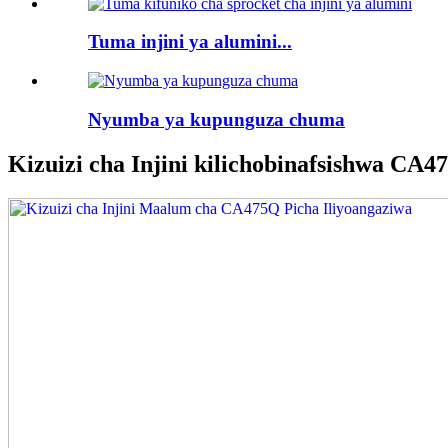
Tuma injini ya alumini...
Nyumba ya kupunguza chuma
Kizuizi cha Injini kilichobinafsishwa CA4