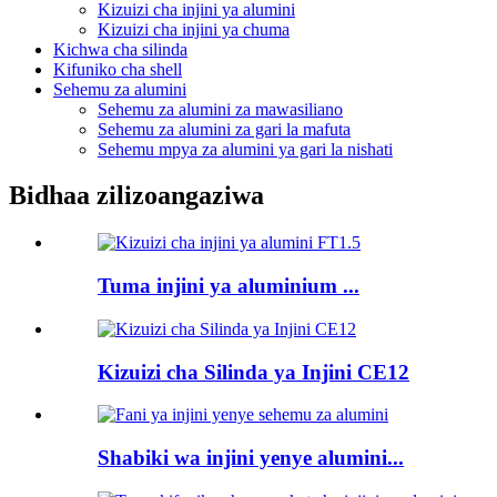
Kizuizi cha injini ya alumini
Kizuizi cha injini ya chuma
Kichwa cha silinda
Kifuniko cha shell
Sehemu za alumini
Sehemu za alumini za mawasiliano
Sehemu za alumini za gari la mafuta
Sehemu mpya za alumini ya gari la nishati
Bidhaa zilizoangaziwa
Tuma injini ya aluminium ...
Kizuizi cha Silinda ya Injini CE12
Shabiki wa injini yenye alumini...