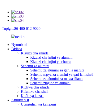
.
Tupigie:86-400-012-9020
Nyumbani
Bidhaa
Kizuizi cha silinda
Kizuizi cha injini ya alumini
Kizuizi cha injini ya chuma
Sehemu za alumini
Sehemu za alumini za gari la mafuta
Sehemu mpya za alumini ya gari la nishati
Sehemu za alumini za mawasiliano
Sehemu zingine za alumini
Kichwa cha silinda
Kifuniko cha shell
Kofia ya kuzaa
Kuhusu sisi
Utangulizi wa kampuni