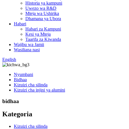
Historia ya kampuni
Uwezo wa R&D
Mteja wa Ushirika
Dhamana ya Ubora
Habari
Habari za Kampuni
Kesi ya Mteja
Taarifa za Kiwanda
Wajibu wa Jamii
Wasiliana nasi
English
Nyumbani
Bidhaa
Kizuizi cha silinda
Kizuizi cha injini ya alumini
bidhaa
Kategoria
Kizuizi cha silinda