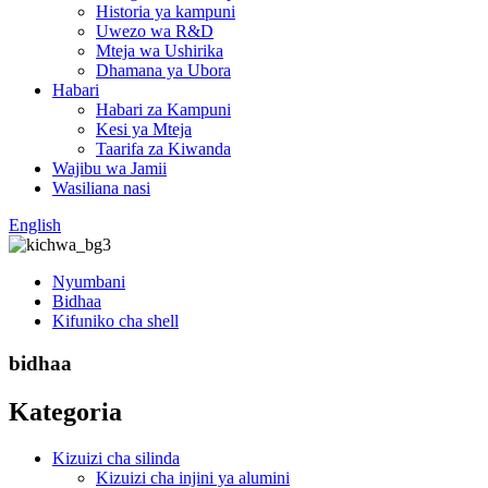
Historia ya kampuni
Uwezo wa R&D
Mteja wa Ushirika
Dhamana ya Ubora
Habari
Habari za Kampuni
Kesi ya Mteja
Taarifa za Kiwanda
Wajibu wa Jamii
Wasiliana nasi
English
Nyumbani
Bidhaa
Kifuniko cha shell
bidhaa
Kategoria
Kizuizi cha silinda
Kizuizi cha injini ya alumini