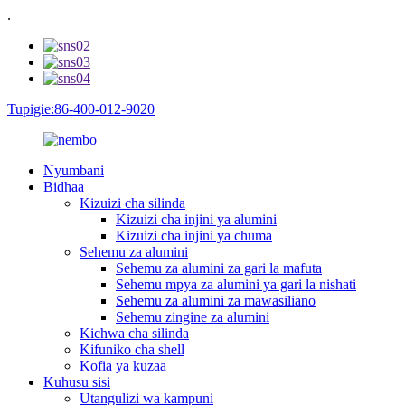
.
Tupigie:86-400-012-9020
Nyumbani
Bidhaa
Kizuizi cha silinda
Kizuizi cha injini ya alumini
Kizuizi cha injini ya chuma
Sehemu za alumini
Sehemu za alumini za gari la mafuta
Sehemu mpya za alumini ya gari la nishati
Sehemu za alumini za mawasiliano
Sehemu zingine za alumini
Kichwa cha silinda
Kifuniko cha shell
Kofia ya kuzaa
Kuhusu sisi
Utangulizi wa kampuni