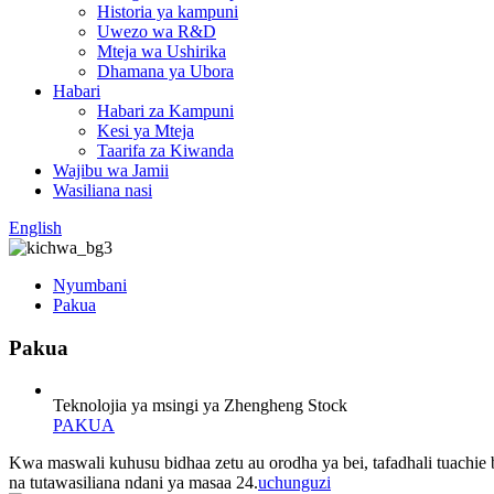
Historia ya kampuni
Uwezo wa R&D
Mteja wa Ushirika
Dhamana ya Ubora
Habari
Habari za Kampuni
Kesi ya Mteja
Taarifa za Kiwanda
Wajibu wa Jamii
Wasiliana nasi
English
Nyumbani
Pakua
Pakua
Teknolojia ya msingi ya Zhengheng Stock
PAKUA
Kwa maswali kuhusu bidhaa zetu au orodha ya bei, tafadhali tuachie
na tutawasiliana ndani ya masaa 24.
uchunguzi