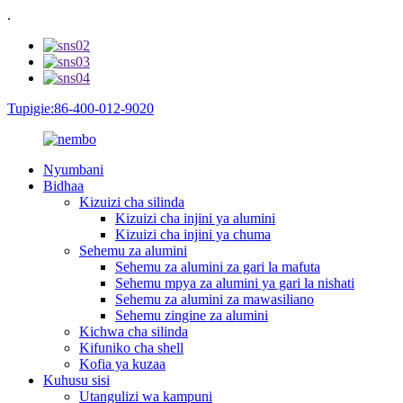
.
Tupigie:86-400-012-9020
Nyumbani
Bidhaa
Kizuizi cha silinda
Kizuizi cha injini ya alumini
Kizuizi cha injini ya chuma
Sehemu za alumini
Sehemu za alumini za gari la mafuta
Sehemu mpya za alumini ya gari la nishati
Sehemu za alumini za mawasiliano
Sehemu zingine za alumini
Kichwa cha silinda
Kifuniko cha shell
Kofia ya kuzaa
Kuhusu sisi
Utangulizi wa kampuni