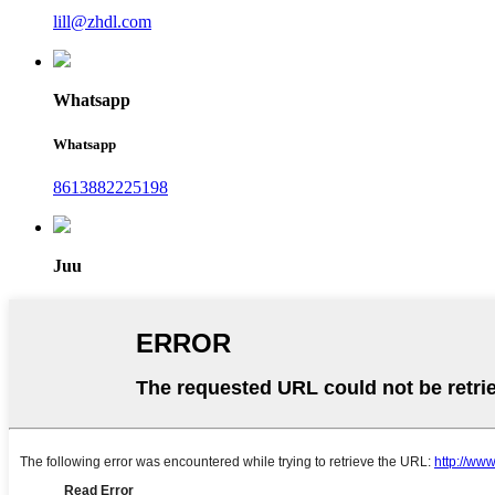
lill@zhdl.com
Whatsapp
Whatsapp
8613882225198
Juu