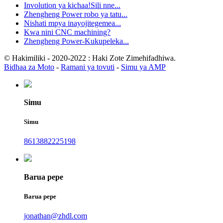
Involution ya kichaa!Sili nne...
Zhengheng Power robo ya tatu...
Nishati mpya inayojitegemea...
Kwa nini CNC machining?
Zhengheng Power-Kukupeleka...
© Hakimiliki - 2020-2022 : Haki Zote Zimehifadhiwa.
Bidhaa za Moto
-
Ramani ya tovuti
-
Simu ya AMP
Simu
Simu
8613882225198
Barua pepe
Barua pepe
jonathan@zhdl.com