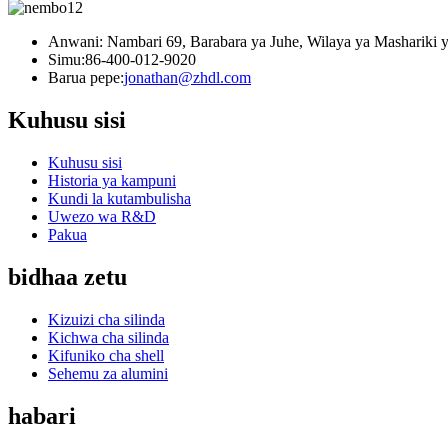
Anwani: Nambari 69, Barabara ya Juhe, Wilaya ya Mashariki
Simu:
86-400-012-9020
Barua pepe:
jonathan@zhdl.com
Kuhusu sisi
Kuhusu sisi
Historia ya kampuni
Kundi la kutambulisha
Uwezo wa R&D
Pakua
bidhaa zetu
Kizuizi cha silinda
Kichwa cha silinda
Kifuniko cha shell
Sehemu za alumini
habari