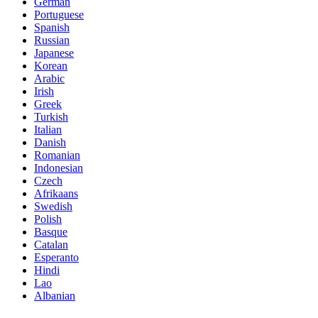
German
Portuguese
Spanish
Russian
Japanese
Korean
Arabic
Irish
Greek
Turkish
Italian
Danish
Romanian
Indonesian
Czech
Afrikaans
Swedish
Polish
Basque
Catalan
Esperanto
Hindi
Lao
Albanian
Amharic