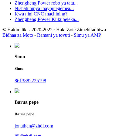
Zhengheng Power robo ya tatu...
Nishati mpya inayojitegemea...
Kwa nini CNC machining?
Zhengheng Power-Kukupeleka...
© Hakimiliki - 2020-2022 : Haki Zote Zimehifadhiwa.
Bidhaa za Moto
-
Ramani ya tovuti
-
Simu ya AMP
Simu
Simu
8613882225198
Barua pepe
Barua pepe
jonathan@zhdl.com