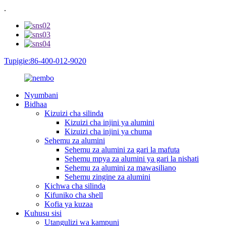
.
Tupigie:86-400-012-9020
Nyumbani
Bidhaa
Kizuizi cha silinda
Kizuizi cha injini ya alumini
Kizuizi cha injini ya chuma
Sehemu za alumini
Sehemu za alumini za gari la mafuta
Sehemu mpya za alumini ya gari la nishati
Sehemu za alumini za mawasiliano
Sehemu zingine za alumini
Kichwa cha silinda
Kifuniko cha shell
Kofia ya kuzaa
Kuhusu sisi
Utangulizi wa kampuni