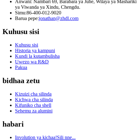
Anwani: Nambari 69, Barabara ya Juhe, Wilaya ya Mashariki
ya Viwanda ya Xindu, Chengdu.
Simu:
86-400-012-9020
Barua pepe:
jonathan@zhdl.com
Kuhusu sisi
Kuhusu sisi
Historia ya kampuni
Kundi la kutambulisha
Uwezo wa R&D
Pakua
bidhaa zetu
Kizuizi cha silinda
Kichwa cha silinda
Kifuniko cha shell
Sehemu za alumini
habari
Involution ya kichaa!Sili nne...