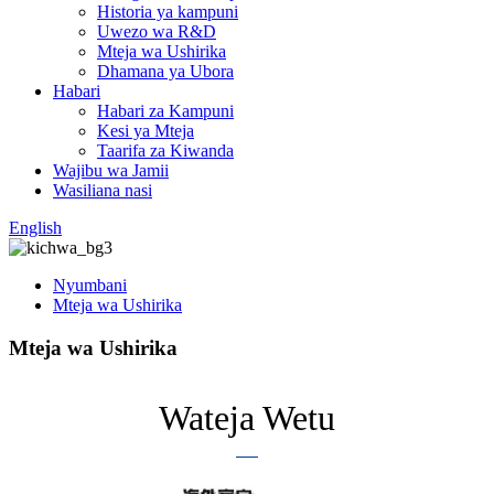
Historia ya kampuni
Uwezo wa R&D
Mteja wa Ushirika
Dhamana ya Ubora
Habari
Habari za Kampuni
Kesi ya Mteja
Taarifa za Kiwanda
Wajibu wa Jamii
Wasiliana nasi
English
Nyumbani
Mteja wa Ushirika
Mteja wa Ushirika
Wateja Wetu